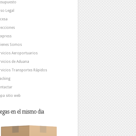
esupuesto
iso Legal
cesa
recciones
express
ienes Somos
rvicios Aeroportuarios
rvicios de Aduana
rvicios Transportes Rápidos
acking
ntactar
pa sitio web
egas en el mismo dia