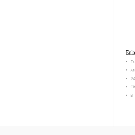
Enla
Tr
Ae
IA
CR
El