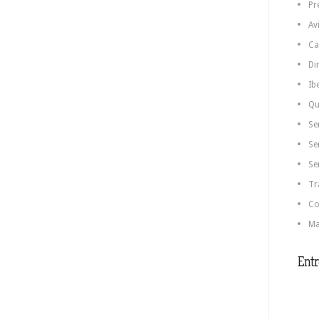
Pr
Av
Ca
Di
Ib
Qu
Se
Se
Se
Tr
Co
Ma
Entr