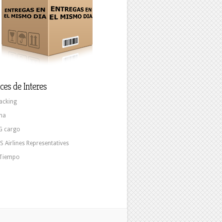
ces de Interes
acking
na
G cargo
S Airlines Representatives
 Tiempo