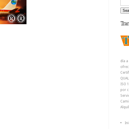
Tran
día a
ofrec
Certi
QUAL
ISO 1
por c
Servi
Camio
Alqui
In