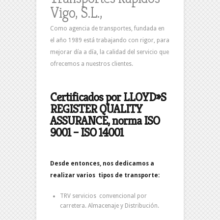
Vigo, S.L.,
Como agencia de transportes, fundada en
el año 1989 está trabajando con rigor, para
mejorar día a día, la calidad del servicio que
ofrecemos a nuestros clientes.
Certificados por LLOYD»S
REGISTER QUALITY
ASSURANCE, norma ISO
9001 – ISO 14001
Desde entonces, nos dedicamos a
realizar varios tipos de transporte:
TRV servicios convencional por
carretera. Almacenaje y Distribución.